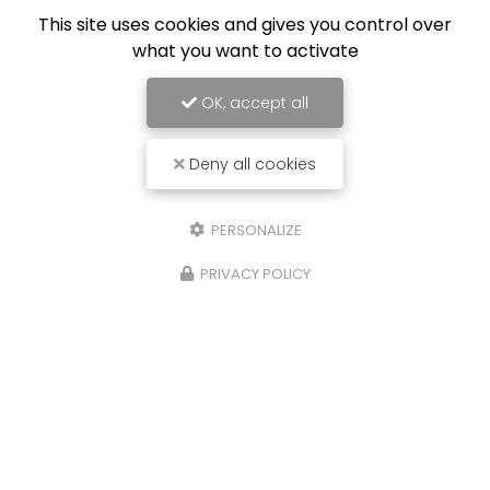
Électricien à Bourgoin-Jallieu
This site uses cookies and gives you control over
what you want to activate
324 allée de Montcizet
38300 NIVOLAS-VERMELLE
OK, accept all
Deny all cookies
Envoyez un message
PERSONALIZE
Nom Prénom
PRIVACY POLICY
Société
Email
Téléphone
Message