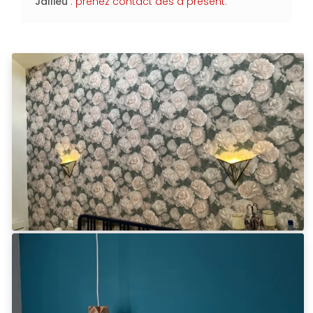
Jallieu
:
prenez contact dès à présent
.