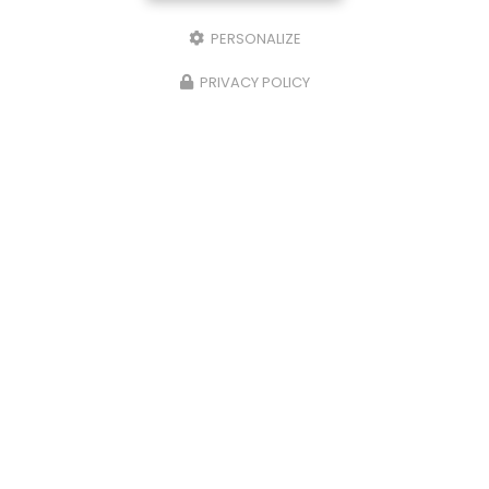
PERSONALIZE
13/05/2025
Pose de bornes de recharge à
PRIVACY POLICY
Bourgoin-Jallieu : votre électricien
professionnel à l'œuvre
En tant qu'
électricien spécialisé dans la mise en
place d'équipements de recharge pour
véhicule électrique à Bourgoin-Jallieu
, j'ai
récemment réalisé un important projet d'…
Toute l'actualité