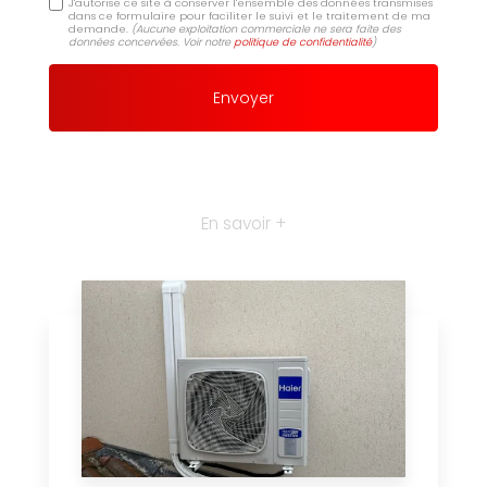
J'autorise ce site à conserver l'ensemble des données transmises
dans ce formulaire pour faciliter le suivi et le traitement de ma
demande.
(Aucune exploitation commerciale ne sera faite des
données concervées. Voir notre
politique de confidentialité
)
En savoir +