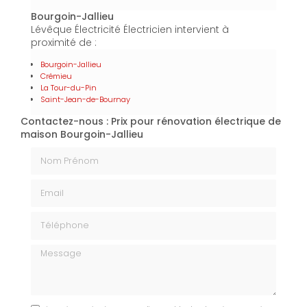
Bourgoin-Jallieu
Lévêque Électricité Électricien intervient à
proximité de :
Bourgoin-Jallieu
Crémieu
La Tour-du-Pin
Saint-Jean-de-Bournay
Contactez-nous : Prix pour rénovation électrique de
maison Bourgoin-Jallieu
Nom Prénom
Email
Téléphone
Message