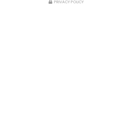
PRIVACY POLICY
Électricien à Bourgoin-Jallieu
324 allée de Montcizet
38300 NIVOLAS-VERMELLE