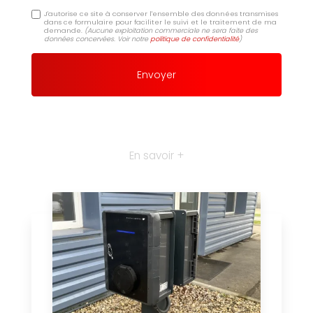
J'autorise ce site à conserver l'ensemble des données transmises
dans ce formulaire pour faciliter le suivi et le traitement de ma
demande.
(Aucune exploitation commerciale ne sera faite des
données concervées. Voir notre
politique de confidentialité
)
En savoir +