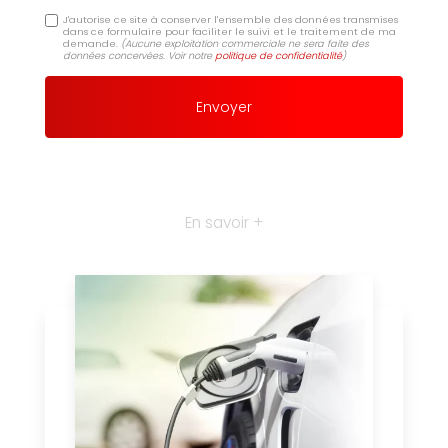
J'autorise ce site à conserver l'ensemble des données transmises
dans ce formulaire pour faciliter le suivi et le traitement de ma
demande.
(Aucune exploitation commerciale ne sera faite des
données concervées. Voir notre
politique de confidentialité
)
En savoir +